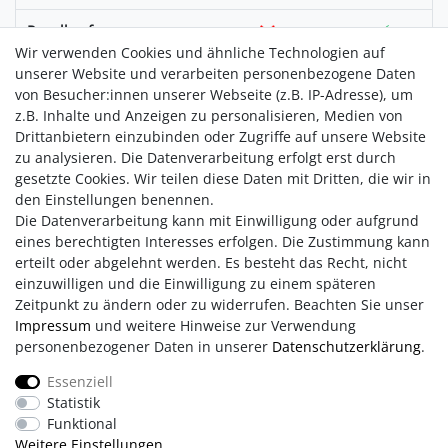
Regelkonforme
Abwicklung gemäß
Wir verwenden Cookies und ähnliche Technologien auf
gesetzlicher Vorgaben
unserer Website und verarbeiten personenbezogene Daten
von Besucher:innen unserer Webseite (z.B. IP-Adresse), um
Versand an den
z.B. Inhalte und Anzeigen zu personalisieren, Medien von
Endverbraucher
Drittanbietern einzubinden oder Zugriffe auf unsere Website
zu analysieren. Die Datenverarbeitung erfolgt erst durch
Retourenmanagement
gesetzte Cookies. Wir teilen diese Daten mit Dritten, die wir in
den Einstellungen benennen.
Bereitstellung
Die Datenverarbeitung kann mit Einwilligung oder aufgrund
CallCenter
eines berechtigten Interesses erfolgen. Die Zustimmung kann
erteilt oder abgelehnt werden. Es besteht das Recht, nicht
Forderungsmanagement
einzuwilligen und die Einwilligung zu einem späteren
Zeitpunkt zu ändern oder zu widerrufen. Beachten Sie unser
Bewerbung
Impressum
und weitere Hinweise zur Verwendung
personenbezogener Daten in unserer
Daten­schutz­erklärung
.
Essenziell
Statistik
Impressum
AGB
Daten­schutz­erklärung
Funktional
Weitere Einstellungen