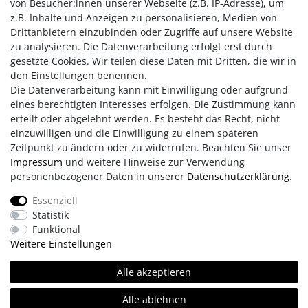
von Besucher:innen unserer Webseite (z.B. IP-Adresse), um
90513 Zirndorf
z.B. Inhalte und Anzeigen zu personalisieren, Medien von
0911 656778-27
Drittanbietern einzubinden oder Zugriffe auf unsere Website
0911 656778-98
zu analysieren. Die Datenverarbeitung erfolgt erst durch
info@leonos.de
gesetzte Cookies. Wir teilen diese Daten mit Dritten, die wir in
Montag - Donnerstag:
08:00 - 16:00 Uhr
den Einstellungen benennen.
Die Datenverarbeitung kann mit Einwilligung oder aufgrund
Freitag:
08:00 - 14:00 Uhr
eines berechtigten Interesses erfolgen. Die Zustimmung kann
erteilt oder abgelehnt werden. Es besteht das Recht, nicht
einzuwilligen und die Einwilligung zu einem späteren
Zeitpunkt zu ändern oder zu widerrufen. Beachten Sie unser
Impressum
und weitere Hinweise zur Verwendung
personenbezogener Daten in unserer
Daten­schutz­erklärung
.
Essenziell
Statistik
Impressum
AGB
Daten­schutz­erklärung
Funktional
Weitere Einstellungen
Erklärung zur Barrierefreiheit
Kontakt
Team
Alle akzeptieren
Alle ablehnen
© Copyright 2026 | Alle Rechte vorbehalten.